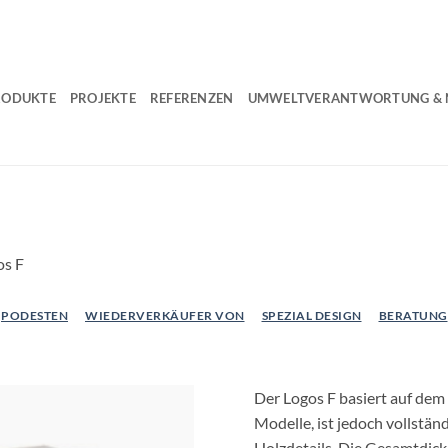
RODUKTE
PROJEKTE
REFERENZEN
UMWELTVERANTWORTUNG & N
os F
PODESTEN
WIEDERVERKÄUFER VON
SPEZIAL DESIGN
BERATUNG
Der Logos F basiert auf dem 
Modelle, ist jedoch vollstän
Holzdetails. Die Gesamtdicke