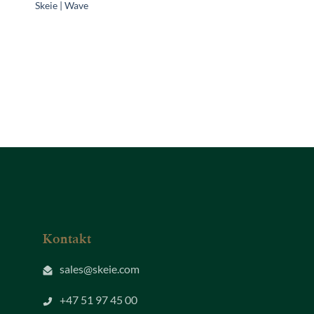
Skeie | Wave
Kontakt
sales@skeie.com
+47 51 97 45 00