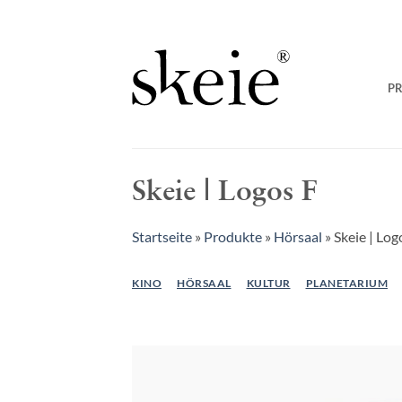
Zum
Inhalt
springen
P
Skeie | Logos F
Startseite
»
Produkte
»
Hörsaal
»
Skeie | Log
KINO
HÖRSAAL
KULTUR
PLANETARIUM