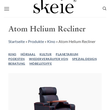
Zum
Inhalt
springen
Atom Helium Recliner
Startseite
»
Produkte
»
Kino
»
Atom Helium Recliner
KINO
HÖRSAAL
KULTUR
PLANETARIUM
PODESTEN
WIEDERVERKÄUFER VON
SPEZIAL DESIGN
BERATUNG
MÖBELSTOFFE