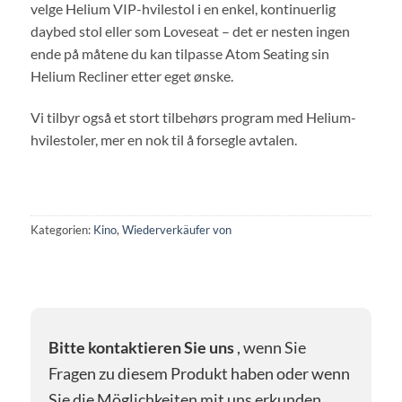
velge Helium VIP-hvilestol i en enkel, kontinuerlig
daybed stol eller som Loveseat – det er nesten ingen
ende på måtene du kan tilpasse Atom Seating sin
Helium Recliner etter eget ønske.
Vi tilbyr også et stort tilbehørs program med Helium-
hvilestoler, mer en nok til å forsegle avtalen.
Kategorien:
Kino
,
Wiederverkäufer von
Bitte kontaktieren Sie uns
, wenn Sie
Fragen zu diesem Produkt haben oder wenn
Sie die Möglichkeiten mit uns erkunden